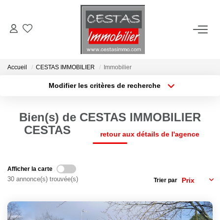
ACHETER
Accueil
CESTAS IMMOBILIER
Immobilier
LOUER
Modifier les critères de recherche
Type de transaction
Localisation
Acheter
Localisation
ESTIMER
Bien(s) de CESTAS IMMOBILIER
Type de bien
Sélectionnez...
Surface min
CESTAS
retour aux détails de l'agence
VIE LOCALE
Plus de critères
Budget max
NOTRE AGENCE
Afficher la carte
Créer une alerte
30 annonce(s) trouvée(s)
Trier par
CONTACT