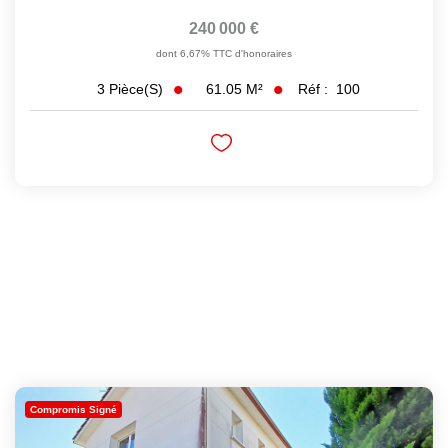
240 000 €
dont 6,67% TTC d'honoraires
61.05
M²
Réf :
100
3
Pièce(s)
Compromis Signé