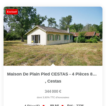
Exclusif
Maison De Plain Pied CESTAS - 4 Pièces 89 M2 Sur 1 Hectare...
,
Cestas
344 000 €
dont 3,93% TTC d'honoraires
89
M²
Réf :
2236
4
Pièce(s)