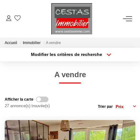
ACHETER
Accueil
Immobilier
A vendre
LOUER
Modifier les critères de recherche
Type de transaction
Localisation
Acheter
Localisation
ESTIMER
A vendre
Type de bien
Sélectionnez...
Surface min
VIE LOCALE
Plus de critères
Budget max
Afficher la carte
NOTRE AGENCE
27 annonce(s) trouvée(s)
Trier par
Créer une alerte
CONTACT