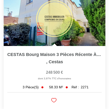
CESTAS Bourg Maison 3 Pièces Récente À Vendre Ref 2271
,
Cestas
248 500 €
dont 3,97% TTC d'honoraires
58.33
M²
Réf :
2271
3
Pièce(s)