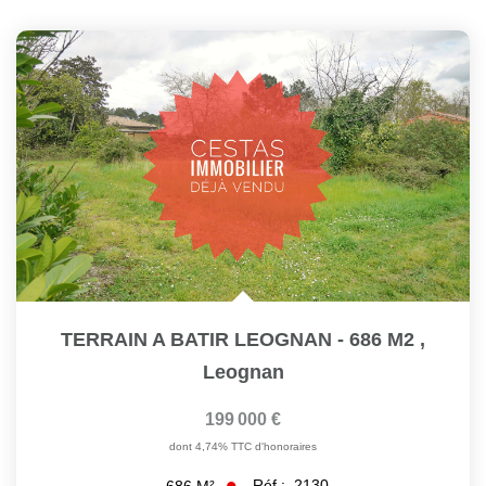
TERRAIN A BATIR LEOGNAN - 686 M2
,
Leognan
199 000 €
dont 4,74% TTC d'honoraires
Réf :
2130
686
M²