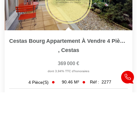
Cestas Bourg Appartement À Vendre 4 Pièces 90 M2 Ref 2277
,
Cestas
369 000 €
dont 3,94% TTC d'honoraires
90.46
M²
Réf :
2277
4
Pièce(s)