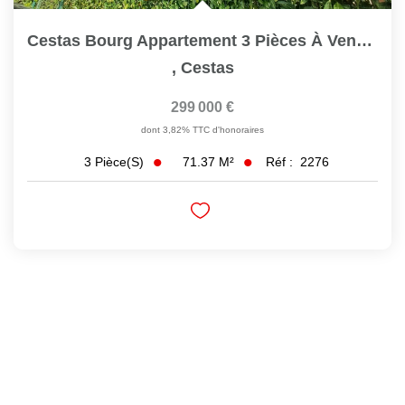
Cestas Bourg Appartement 3 Pièces À Vendre Ref 2276
,
Cestas
299 000 €
dont 3,82% TTC d'honoraires
71.37
M²
Réf :
2276
3
Pièce(s)