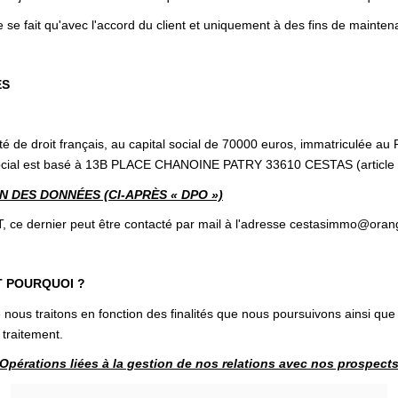
 se fait qu'avec l'accord du client et uniquement à des fins de mainten
ES
 de droit français, au capital social de 70000 euros, immatriculée a
ocial est basé à 13B PLACE CHANOINE PATRY 33610 CESTAS (article
 DES DONNÉES (CI-APRÈS « DPO »)
dernier peut être contacté par mail à l'adresse cestasimmo@orang
T POURQUOI ?
nous traitons en fonction des finalités que nous poursuivons ainsi que
 traitement.
Opérations liées à la gestion de nos relations avec nos prospect