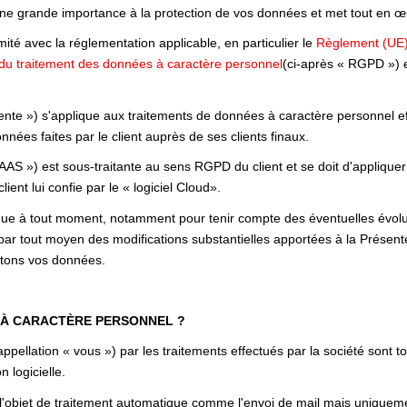
e grande importance à la protection de vos données et met tout en œu
é avec la réglementation applicable, en particulier le
Règlement (UE)
d du traitement des données à caractère personnel
(ci-après « RGPD ») e
nte ») s'applique aux traitements de données à caractère personnel effe
nnées faites par le client auprès de ses clients finaux.
SAAS ») est sous-traitante au sens RGPD du client et se doit d'appliquer
client lui confie par le « logiciel Cloud».
ique à tout moment, notamment pour tenir compte des éventuelles évoluti
par tout moyen des modifications substantielles apportées à la Présen
aitons vos données.
 À CARACTÈRE PERSONNEL ?
pellation « vous ») par les traitements effectués par la société sont 
n logicielle.
 l'objet de traitement automatique comme l'envoi de mail mais uniqueme