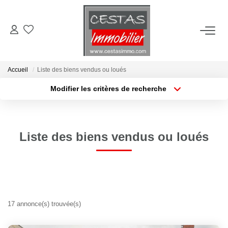
ACHETER
Accueil
Liste des biens vendus ou loués
LOUER
Modifier les critères de recherche
Type de transaction
Localisation
Acheter
Localisation
ESTIMER
Type de bien
Sélectionnez...
Surface min
Liste des biens vendus ou loués
VIE LOCALE
Plus de critères
Budget max
NOTRE AGENCE
Créer une alerte
CONTACT
17 annonce(s) trouvée(s)