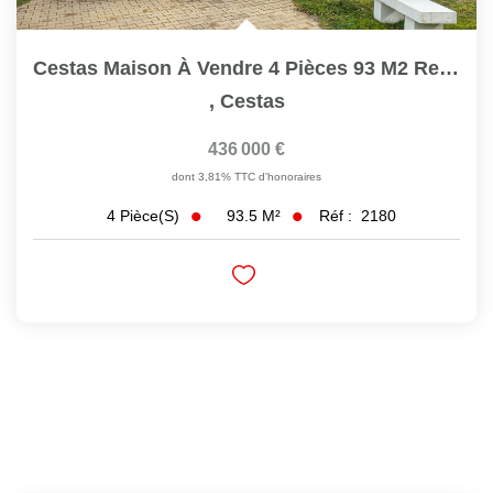
Cestas Maison À Vendre 4 Pièces 93 M2 Ref 2180
,
Cestas
436 000 €
dont 3,81% TTC d'honoraires
93.5
M²
Réf :
2180
4
Pièce(s)