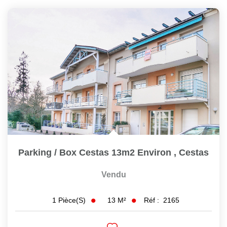
Parking / Box Cestas 13m2 Environ
,
Cestas
Vendu
13
M²
Réf :
2165
1
Pièce(s)