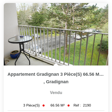
Appartement Gradignan 3 Pièce(s) 66.56 M2 Ref 2190
,
Gradignan
Vendu
66.56
M²
Réf :
2190
3
Pièce(s)