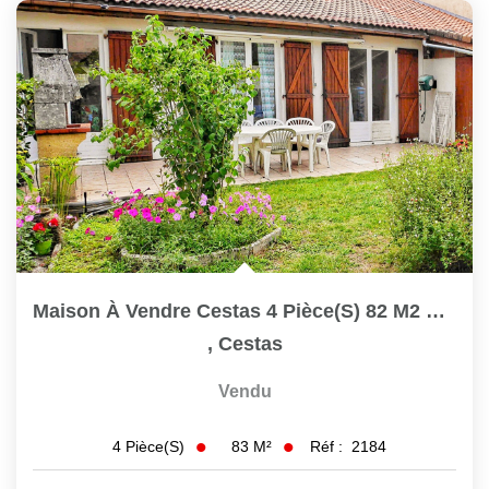
Maison À Vendre Cestas 4 Pièce(s) 82 M2 Ref 2184
,
Cestas
Vendu
83
M²
Réf :
2184
4
Pièce(s)