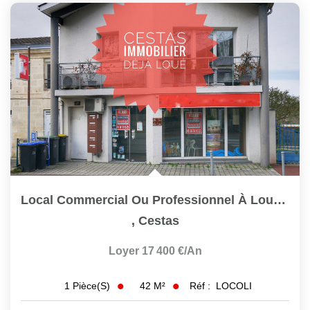
Local Commercial Ou Professionnel À Louer CESTAS - 42 M2...
,
Cestas
Loyer 17 400 €/an
42
M²
Réf :
LOCOLI
1
Pièce(s)