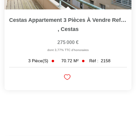
Cestas Appartement 3 Pièces À Vendre Ref 2158
,
Cestas
275 000 €
dont 3,77% TTC d'honoraires
70.72
M²
Réf :
2158
3
Pièce(s)