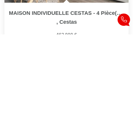
MAISON INDIVIDUELLE CESTAS - 4 Pièce(s) - 121 M2
,
Cestas
463 000 €
dont 2,89% TTC d'honoraires
121
M²
Réf :
2123
4
Pièce(s)