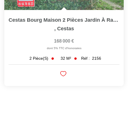
Cestas Bourg Maison 2 Pièces Jardin À Rafraichir
,
Cestas
168 000 €
dont 5% TTC d'honoraires
32
M²
Réf :
2156
2
Pièce(s)