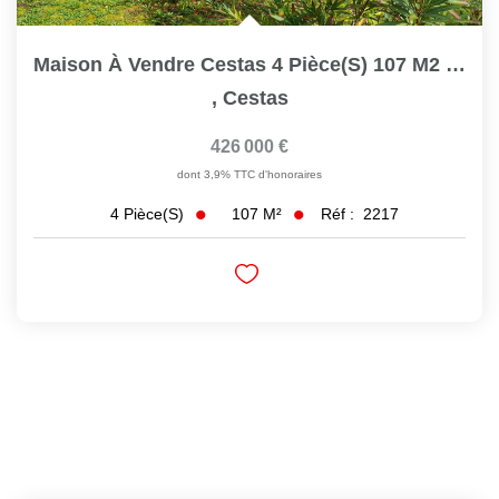
Maison À Vendre Cestas 4 Pièce(s) 107 M2 Ref 2217
,
Cestas
426 000 €
dont 3,9% TTC d'honoraires
107
M²
Réf :
2217
4
Pièce(s)