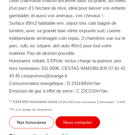
cette charmante maison ancienne dans sa prairie, au milieu
d'un parc d'1 hectare de rêve, idéal pour laisser vos enfants
gambader, et aussi vos animaux, vos chevaux !
Surface 89m2 habitable env. séjour très clair baigné de
lumière, avec sa grande baie vitrée exposée sud, cuisine
indépendante aménagée coin repas. 3 chambres vue sur le
parc. sdb, wc séparé, abri auto 45m2 pour tout votre
matériel. Pas de division possible.
Honoraires réduits 3.93%ttc inclus charge acquéreur. prix
hors honoraires 331 000€. CESTAS IMMOBILIER 07 81 42
43 45 cestasimmo@orange.fr
Consommation énergétique : D 231kWh/m²/an
Emission de gaz à effet de serre : C 22CO2/m²/an
** €344 000
honoraires inclus
|
|
€331 000
hors honoraires
Honoraires : 3.93%
TTC à la charge de l'acquéreur
Nos honoraires
Nous contacter