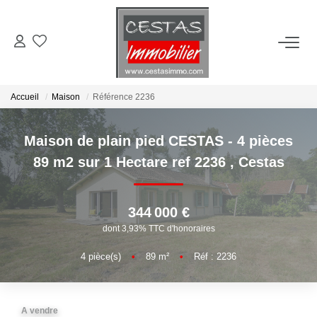
ACHETER
Accueil
Maison
Référence 2236
LOUER
Maison de plain pied CESTAS - 4 pièces
ESTIMER
89 m2 sur 1 Hectare ref 2236
,
Cestas
VIE LOCALE
344 000 €
dont 3,93% TTC d'honoraires
NOTRE AGENCE
4
pièce(s)
•
89
m²
•
Réf : 2236
CONTACT
A vendre