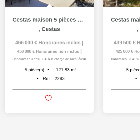
Cestas maison 5 pièces 122m2 ref 2283
,
Cestas
,
466 000 €
Honoraires inclus
|
439 500 €
H
|
450 000 €
Honoraires non inclus
425 000 €
Ho
Honoraires : 3,56% TTC à la charge de l'acquéreur
Honoraires : 3,41% 
121.83
m²
5
pièce(s)
5
pièce
Réf :
2283