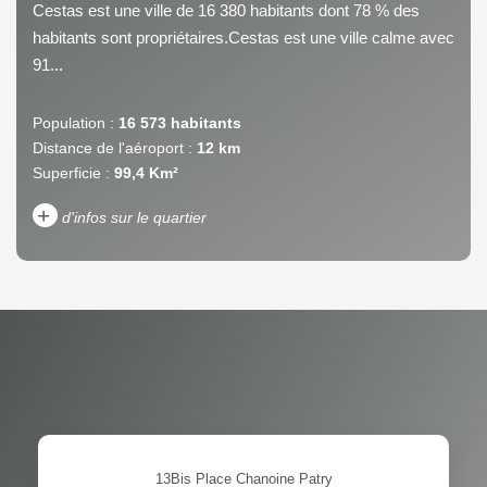
Cestas est une ville de 16 380 habitants dont 78 % des
habitants sont propriétaires.Cestas est une ville calme avec
91...
Population :
16 573 habitants
Distance de l'aéroport :
12 km
Superficie :
99,4 Km²
+
d'infos sur le quartier
DENSITÉ DE POPULATION
ENFANTS ET ADOLESCENTS
AGE MOYEN
REVENU MENSUEL PAR
MÉNAGE
TAUX DE PROPRIÉTAIRES
TAUX D'HABITATION
TAXE FONCIÈRE
PART DES MÉNAGES SANS
13Bis Place Chanoine Patry