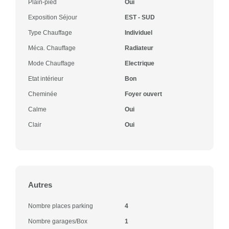
Plain-pied
Oui
Exposition Séjour
EST - SUD
Type Chauffage
Individuel
Méca. Chauffage
Radiateur
Mode Chauffage
Electrique
Etat intérieur
Bon
Cheminée
Foyer ouvert
Calme
Oui
Clair
Oui
Autres
Nombre places parking
4
Nombre garages/Box
1