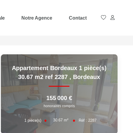
ale
Notre Agence
Contact
Appartement Bordeaux 1 pièce(s)
30.67 m2 ref 2287
,
Bordeaux
155 000 €
honoraires compris
30.67
m²
1
pièce(s)
Réf :
2287