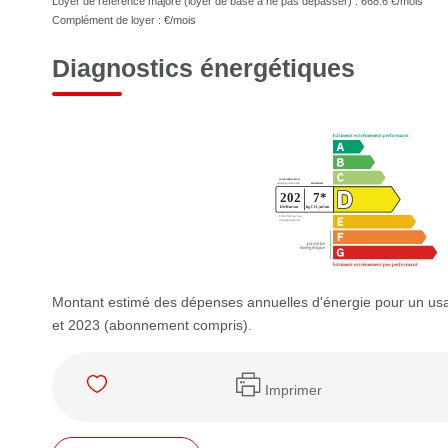
Loyer de référence majoré (loyer de base à ne pas dépasser) :
668.6
€/mois
Complément de loyer :
€/mois
Diagnostics énergétiques
Montant estimé des dépenses annuelles d'énergie pour un us
et 2023 (abonnement compris).
Imprimer