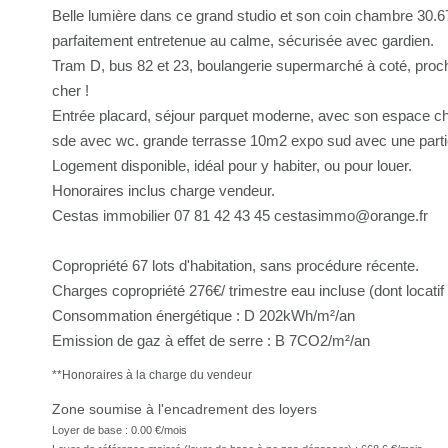
Belle lumière dans ce grand studio et son coin chambre 30.6
parfaitement entretenue au calme, sécurisée avec gardien.
Tram D, bus 82 et 23, boulangerie supermarché à coté, proche 
cher !
Entrée placard, séjour parquet moderne, avec son espace ch
sde avec wc. grande terrasse 10m2 expo sud avec une partie
Logement disponible, idéal pour y habiter, ou pour louer.
Honoraires inclus charge vendeur.
Cestas immobilier 07 81 42 43 45 cestasimmo@orange.fr
Copropriété 67 lots d'habitation, sans procédure récente.
Charges copropriété 276€/ trimestre eau incluse (dont locatif
Consommation énergétique : D 202kWh/m²/an
Emission de gaz à effet de serre : B 7CO2/m²/an
**
Honoraires à la charge du vendeur
Zone soumise à l'encadrement des loyers
Loyer de base :
0.00
€/mois