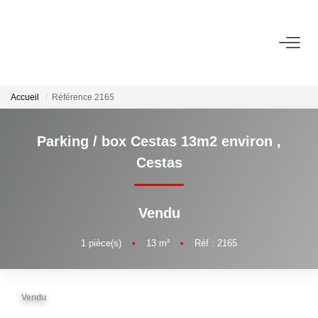
ACHETER
Accueil
Référence 2165
LOUER
Parking / box Cestas 13m2 environ
,
ESTIMER
Cestas
VIE LOCALE
Vendu
NOTRE AGENCE
1
pièce(s)
•
13
m²
•
Réf : 2165
CONTACT
Vendu