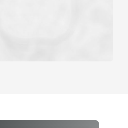
OYEN
'HABITATION
CE DE L'AÉROPORT :