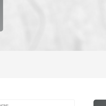
ENFANTS ET ADOLESCENTS
AGE M
TAUX DE PROPRIÉTAIRES
TAUX D
PART DES MÉNAGES SANS VOITURE
DISTAN
NOM*