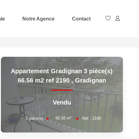
ale
Notre Agence
Contact
Appartement Gradignan 3 pièce(s)
66.56 m2 ref 2190
,
Gradignan
Vendu
66.56
m²
3
pièce(s)
Réf :
2190