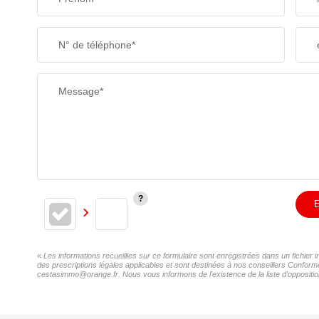
SUPERFICIE :
N° de téléphone*
RESTAURANTS ET CAFÉS
Message*
E
« Les informations recueillies sur ce formulaire sont enregistrées dans un fichie
des prescriptions légales applicables et sont destinées à nos conseillers Confor
cestasimmo@orange.fr. Nous vous informons de l'existence de la liste d'oppositio