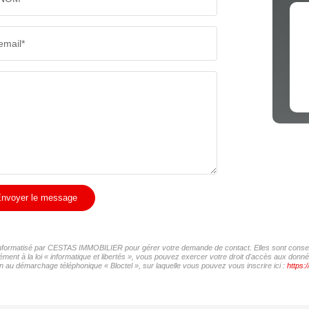
RÉSULTATS DES LYCÉES
ECOLES
email*
COMMERCES
MÉDEC
nvoyer le message
r informatisé par CESTAS IMMOBILIER pour gérer votre demande de contact. Elles sont conservé
mément à la loi « informatique et libertés », vous pouvez exercer votre droit d'accès aux do
n au démarchage téléphonique « Bloctel », sur laquelle vous pouvez vous inscrire ici :
https: