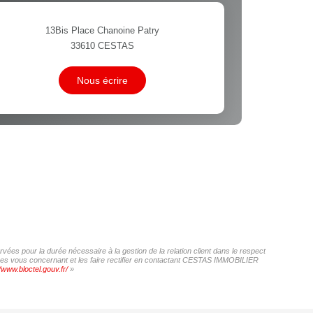
 ET CRÈCHES
13Bis Place Chanoine Patry
33610
CESTAS
INS
Nous écrire
es pour la durée nécessaire à la gestion de la relation client dans le respect
nnées vous concernant et les faire rectifier en contactant CESTAS IMMOBILIER
//www.bloctel.gouv.fr/
»