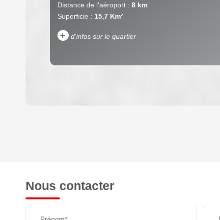
Distance de l'aéroport :
8 km
Superficie :
15,7 Km²
+
d'infos sur le quartier
DENSITÉ DE POPULATION
REVENU MENSUEL PAR MÉNAGE
Nous contacter
TAXE FONCIÈRE
Prénom*