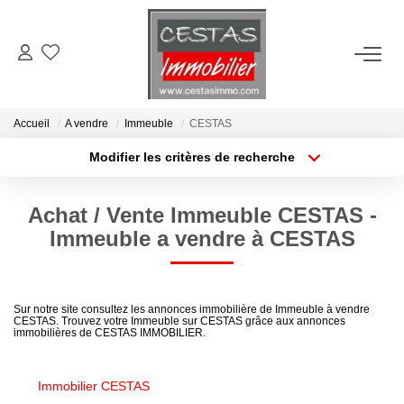
ACHETER
Accueil
A vendre
Immeuble
CESTAS
LOUER
Modifier les critères de recherche
Type de transaction
Localisation
Acheter
Localisation
ESTIMER
Achat / Vente Immeuble CESTAS -
Type de bien
Sélectionnez...
Surface min
Immeuble a vendre à CESTAS
VIE LOCALE
Plus de critères
Budget max
NOTRE AGENCE
Sur notre site consultez les annonces immobilière de Immeuble à vendre
CESTAS. Trouvez votre Immeuble sur CESTAS grâce aux annonces
Créer une alerte
immobilières de CESTAS IMMOBILIER.
CONTACT
Immobilier CESTAS