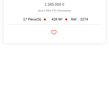
1 385 000 €
dont 2,59% TTC d'honoraires
428
M²
Réf :
2274
17
Pièce(s)