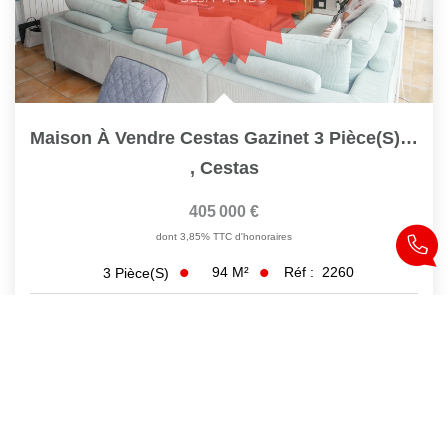
Maison À Vendre Cestas Gazinet 3 Pièce(s) 94 M2 Ref 2260
,
Cestas
405 000 €
dont 3,85% TTC d'honoraires
94
M²
Réf :
2260
3
Pièce(s)