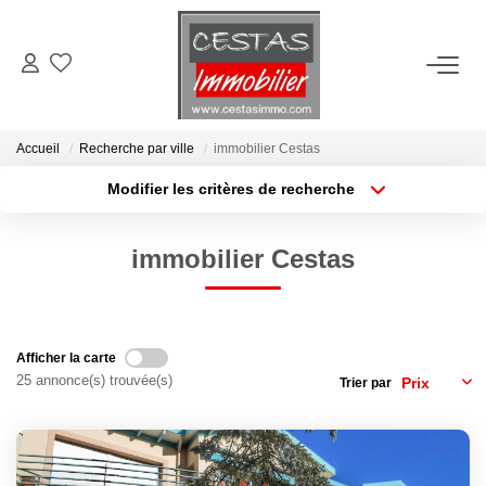
ACHETER
Accueil
Recherche par ville
immobilier Cestas
LOUER
Modifier les critères de recherche
Type de transaction
Localisation
Acheter
Localisation
ESTIMER
immobilier Cestas
Type de bien
Sélectionnez...
Surface min
VIE LOCALE
Plus de critères
Budget max
Afficher la carte
NOTRE AGENCE
25 annonce(s) trouvée(s)
Trier par
Créer une alerte
CONTACT