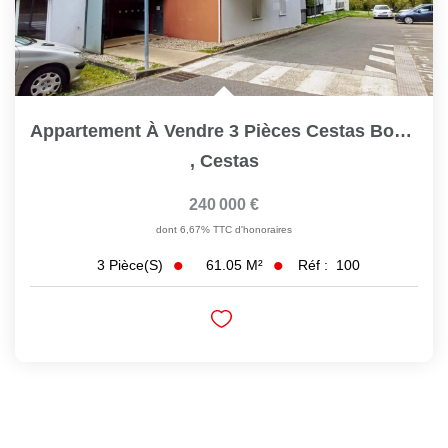
Appartement À Vendre 3 Pièces Cestas Bourg Ref 100
,
Cestas
240 000 €
dont 6,67% TTC d'honoraires
61.05
M²
Réf :
100
3
Pièce(s)