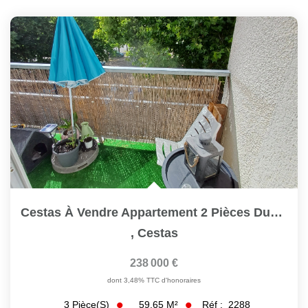
Cestas À Vendre Appartement 2 Pièces Duplex Ref 2288
,
Cestas
238 000 €
dont 3,48% TTC d'honoraires
59.65
M²
Réf :
2288
3
Pièce(s)