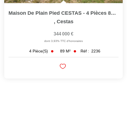
Maison De Plain Pied CESTAS - 4 Pièces 89 M2 Sur 1 Hectare...
,
Cestas
344 000 €
dont 3,93% TTC d'honoraires
89
M²
Réf :
2236
4
Pièce(s)