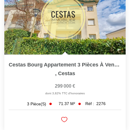
Cestas Bourg Appartement 3 Pièces À Vendre Ref 2276
,
Cestas
299 000 €
dont 3,82% TTC d'honoraires
71.37
M²
Réf :
2276
3
Pièce(s)