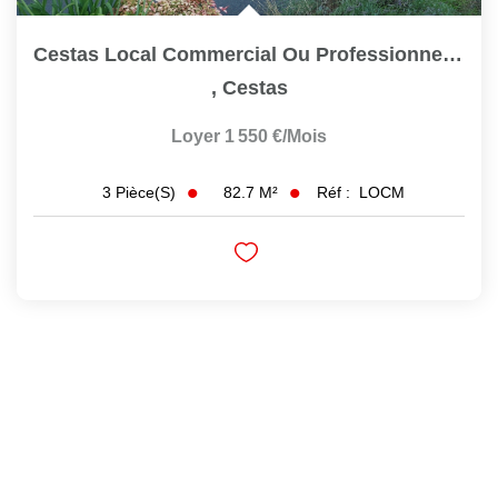
Cestas Local Commercial Ou Professionnel 82.70m2 À Louer...
,
Cestas
Loyer 1 550 €/mois
82.7
M²
Réf :
LOCM
3
Pièce(s)