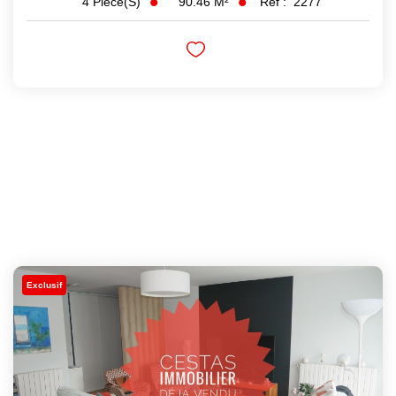
90.46
M²
Réf :
2277
4
Pièce(s)
Exclusif