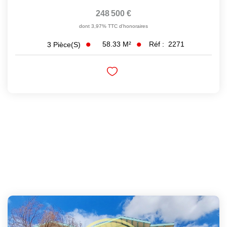
248 500 €
dont 3,97% TTC d'honoraires
58.33
M²
Réf :
2271
3
Pièce(s)