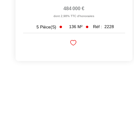
484 000 €
dont 2,98% TTC d'honoraires
136
M²
Réf :
2228
5
Pièce(s)